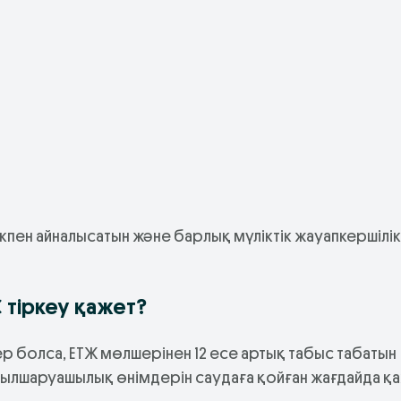
кпен айналысатын және барлық мүліктік жауапкершілік
тіркеу қажет?
 болса, ЕТЖ мөлшерінен 12 есе артық табыс табатын
ылшаруашылық өнімдерін саудаға қойған жағдайда қа