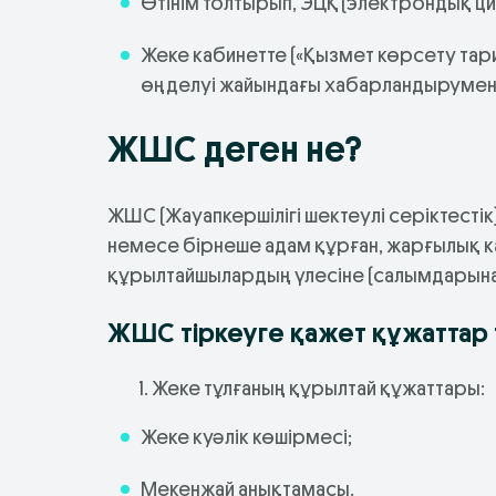
Өтінім толтырып, ЭЦҚ (электрондық ц
Жеке кабинетте («Қызмет көрсету тарих
өңделуі жайындағы хабарландырумен
ЖШС деген не?
ЖШС (Жауапкершілігі шектеулі серіктестік
немесе бірнеше адам құрған, жарғылық 
құрылтайшылардың үлесіне (салымдарына) 
ЖШС тіркеуге қажет құжаттар т
Жеке тұлғаның құрылтай құжаттары:
Жеке куәлік көшірмесі;
Мекенжай анықтамасы.