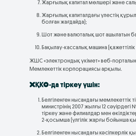
Жарғылық капитал мөлшері және са
Жарғылық капиталдағы үлестің құры
болған жағдайда);
Шот және валюталық шот ашылатын ба
Бақылау-кассалық машина (қажеттілік
ЖШС «электрондық үкімет» веб-порталынд
Мемлекеттік корпорациясы арқылы.
ХҚКО-да тіркеу үшін:
Белгіленген нысандағы мемлекеттік ті
министрінің 2007 жылғы 12 сәуірдегі
тіркеу және филиалдар мен өкілдікте
2-қосымша (үлгілік жарғы бойынша қ
Белгіленген нысандағы кәсіпкерлік 