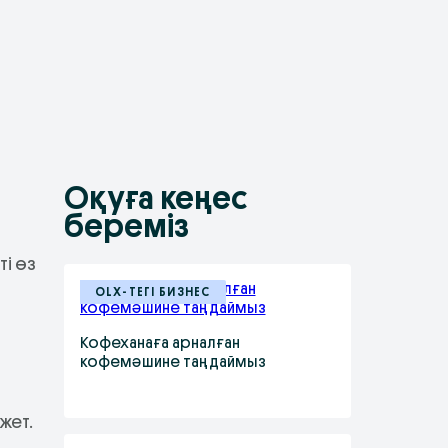
Оқуға кеңес
береміз
ті өз
OLX-ТЕГІ БИЗНЕС
Кофеханаға арналған
кофемәшине таңдаймыз
жет.