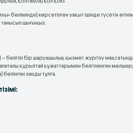
ифрлық қолтаңба) қол қою.
ы» бөлімінде) көрсетілген уақыт ішінде түсетін өтіні
 танысып шығыңыз.
) – белгілі бір шаруашылық қызмет жүргізу мақсатынд
капиталы құрылтай құжаттарымен белгіленген мөлше
бөлінген заңды тұлға.
ізімі: