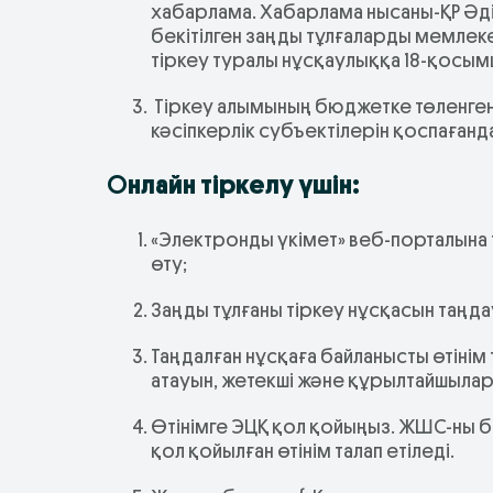
хабарлама. Хабарлама нысаны-ҚР Әділ
бекітілген заңды тұлғаларды мемлеке
тіркеу туралы нұсқаулыққа 18-қосым
Тіркеу алымының бюджетке төленгені
кәсіпкерлік субъектілерін қоспағанда
Онлайн тіркелу үшін:
«Электронды үкімет» веб-порталына 
өту;
Заңды тұлғаны тіркеу нұсқасын таңда
Таңдалған нұсқаға байланысты өтіні
атауын, жетекші және құрылтайшылар
Өтінімге ЭЦҚ қол қойыңыз. ЖШС-ны 
қол қойылған өтінім талап етіледі.