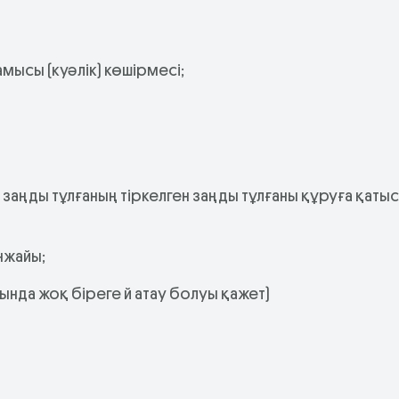
:
амысы (куәлік) көшірмесі;
заңды тұлғаның тіркелген заңды тұлғаны құруға қаты
енжайы;
ында жоқ біреге й атау болуы қажет)