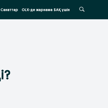
Санаттар
OLX-де жарнама
БАҚ үшін
і?