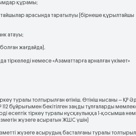
лымдар құрамы;
лтайшылар арасында таратылуы (бірнеше құрылтайшы
нк атауы;
 болған жағдайда).
а тіркеледі немесе «Азаматтарға арналған үкімет»
ркеу туралы толтырылған өтініш. Өтініш нысаны – ҚР Ә
 № 112 бұйрығымен бекітілген заңды тұлғаларды мемлек
рді есептік тіркеу туралы нұсқаулыққа 1-қосымша не
ызметін жүзеге асыратын ЖШС үшін)
қызметті жүзеге асырудың басталғаны туралы толтырыл