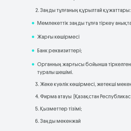
Заңды тұлғаның құрылтай құжаттары
Мемлекеттік заңды тұлға тіркеу анықт
Жарғы көшірмесі
Банк реквизиттері;
Органның жарғысы бойынша тіркелген 
туралы шешімі.
Жеке куәлік көшірмесі, жетекші мек
Фирма атауы (Қазақстан Республикас
Қызметтер тізімі;
Заңды мекенжай