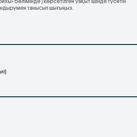
хы» бөлімінде ) көрсетілген уақыт ішінде түсетін
ландырумен танысып шығыңыз.
л!)