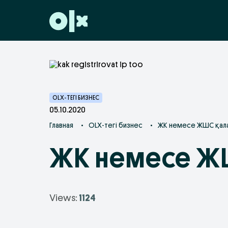
OLX-ТЕГІ БИЗНЕС
05.10.2020
Главная
•
OLX-тегі бизнес
•
ЖК немесе ЖШС қала
ЖК немесе ЖШ
Views:
1124