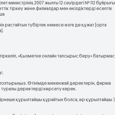
ет министрінің 2007 жылғы 12 сәуірдегі № 112 бұйрығ
ттік тіркеу және филиалдар мен өкілдіктерді есептік
ша
н растайтын түбіртек немесе өзге де құжат (орта
).
тіркеліп, «Қызметке онлайн тапсырыс беру» батырма
у;
м толтырыңыз. Өтінімде мекенжай деректерін, фирма
 туралы деректерді көрсету керек.
бірнеше құрылтайшы құрайтын болса, әр құрылтайшы 