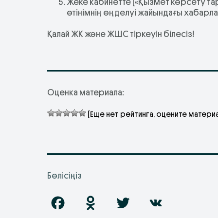
Жеке кабинетте («Қызмет көрсету тари
өтінімнің өңделуі жайындағы хабар
Қалай ЖК және ЖШС тіркеуін білесіз!
Оценка материала:
(Еще нет рейтинга, оцените материа
Бөлісіңіз
F
O
T
V