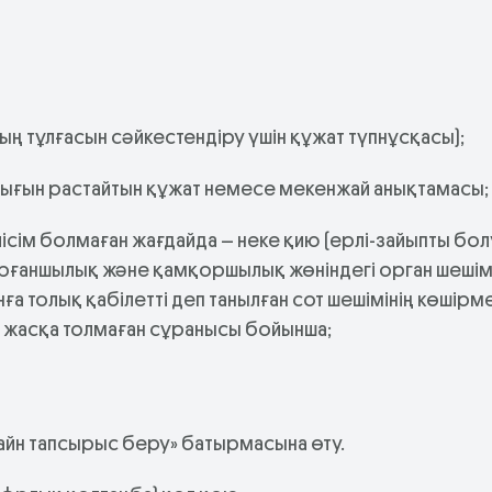
ың тұлғасын сәйкестендіру үшін құжат түпнұсқасы);
ығын растайтын құжат немесе мекенжай анықтамасы;
елісім болмаған жағдайда – неке қию (ерлі-зайыпты бол
орғаншылық және қамқоршылық жөніндегі орган шешім
а толық қабілетті деп танылған сот шешімінің көшірме
 жасқа толмаған сұранысы бойынша;
айн тапсырыс беру» батырмасына өту.