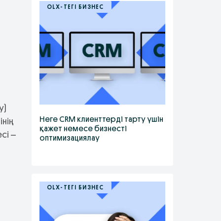
OLX-ТЕГІ БИЗНЕС
у)
Неге CRM клиенттерді тарту үшін
інің
қажет немесе бизнесті
сі –
оптимизациялау
OLX-ТЕГІ БИЗНЕС