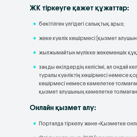
ЖК тіркеуге қажет құжаттар:
бекітілген үлгідегі салықтық арыз;
жеке куәлік көшірмесі (қызмет алушын
жылжымайтын мүлікке жекеменшік құқ
заңды өкілдердің келісімі, ал ондай к
туралы куәліктің көшірмесі немесе қ
көшірмесі немесе кәмелетке толмағанғ
қызмет алушының кәмелетке толмаған
Онлайн қызмет алу:
Порталда тіркелу және «Қызметке онл