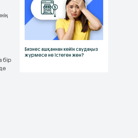
мнің
Бизнес ашқаннан кейін саудаңыз
жүрмесе не істеген жөн?
а бір
рде