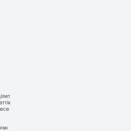
ділет
еттік
месе
ған