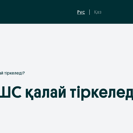
Рус
Қаз
й тіркеледі?
С қалай тіркелед