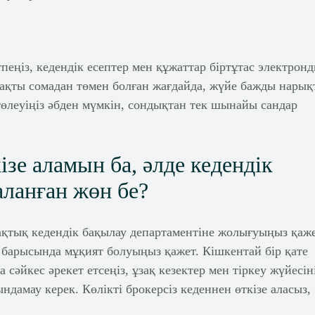
тпеңіз, кедендік есептер мен құжаттар біртұтас электрон
нақты сомадан төмен болған жағдайда, жүйе бажды нарық
төлеуіңіз әбден мүмкін, сондықтан тек шынайы сандар
ізе аламын ба, әлде кедендік
аланған жөн бе?
ақтық кедендік бақылау департаментіне жолығуыңыз қаже
у барысында мұқият болуыңыз қажет. Кішкентай бір қате
 сәйкес әрекет етсеңіз, ұзақ кезектер мен тіркеу жүйесін
амау керек. Көлікті брокерсіз кеденнен өткізе аласыз,