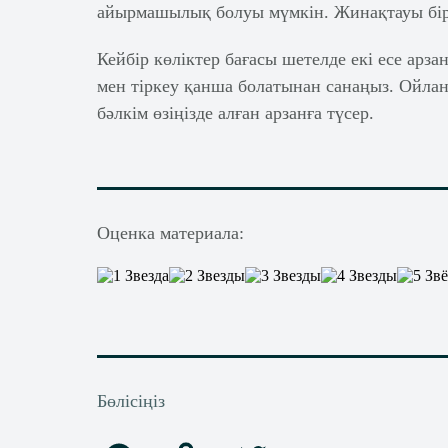
айырмашылық болуы мүмкін. Жинақтауы бірд
Кейбір көліктер бағасы шетелде екі есе арза
мен тіркеу қанша болатынан санаңыз. Ойлан
бәлкім өзіңізде алған арзанға түсер.
Оценка материала:
Бөлісіңіз