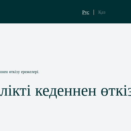
Рус
Қаз
ннен өткізу ережелері.
лікті кеденнен өткі