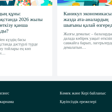
дың құны:
Каникул экономикасы
ақстанда 2026 жылы
жазда ата-аналардың
 өткізу қанша
шығыны қалай өзгеред
ады?
Жазғы демалыс – балалард
далада көбірек уақыт өткізіп
бен күздің басы
саяжайға барып, лагерьлерд
станда дәстүрлі түрде
демалатын…
ну тойлары ең көп
ін…
изнес
Көмек және Кері байланыс
 жарнама
Қауіпсіздік ережелері