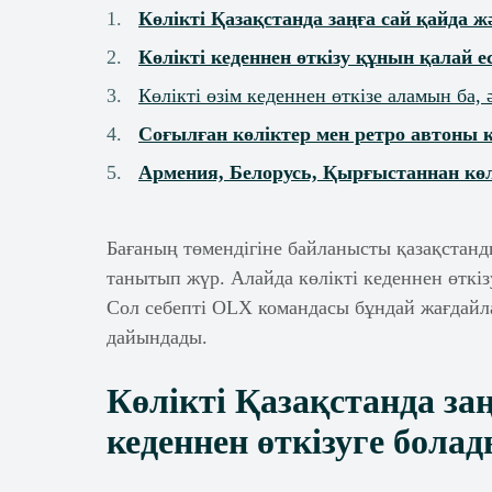
Көлікті Қазақстанда заңға сай қайда ж
Көлікті кеденнен өткізу құнын қалай е
Көлікті өзім кеденнен өткізе аламын ба,
Соғылған көліктер мен ретро автоны к
Армения, Белорусь, Қырғыстаннан кө
Бағаның төмендігіне байланысты қазақстанд
танытып жүр. Алайда көлікті кеденнен өткі
Сол себепті OLX командасы бұндай жағдайла
дайындады.
Көлікті Қазақстанда за
кеденнен өткізуге бола