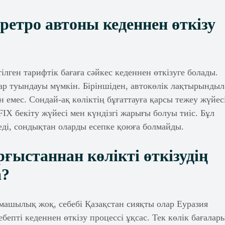
ретро автоны кеденнен өткізу
ілген тарифтік бағаға сәйкес кеденнен өткізуге болады.
ар туындауы мүмкін. Біріншіден, автокөлік лақтырындыл
н емес. Cондай-ақ көліктің бұғаттауға қарсы тежеу жүйес
IX бекіту жүйесі мен күндізгі жарығы болуы тиіс. Бұл
седі, сондықтан оларды есепке қоюға болмайды.
ғыстаннан көлікті өткізудің
а?
рмашылық жоқ, себебі Қазақстан сияқты олар Еуразия
епті кеденнен өткізу процессі ұқсас. Тек көлік бағалар