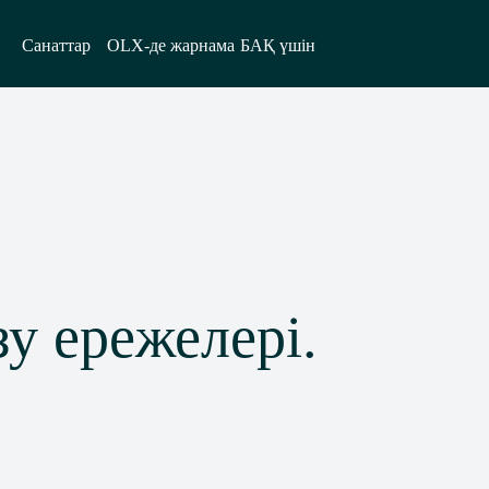
Санаттар
OLX-де жарнама
БАҚ үшін
зу ережелері.