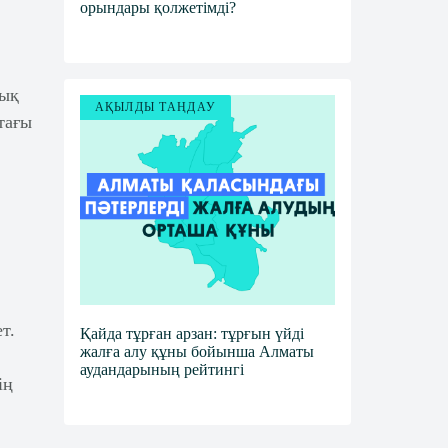
орындары қолжетімді?
дық
АҚЫЛДЫ ТАҢДАУ
тағы
т.
Қайда тұрған арзан: тұрғын үйді
жалға алу құны бойынша Алматы
аудандарының рейтингі
ің