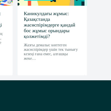
:
Каникулдағы жұмыс:
OLX.kz
Қазақстанда
пайдала
і
жасөспірімдерге қандай
қауіпсізд
бос жұмыс орындары
прокурат
ың
қолжетімді?
бірлеске
,
е
Жазғы демалыс көптеген
Қазақстан 
жасөспірімдер үшін тек тынығу
прокурату
кезеңі ғана емес, алғашқы
үйлестіруі
жеке…
Алматы об
прокуратур
тұрғын…