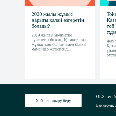
i
2020 жылы жұмыс
Той
нарығы қалай өзгеретін
Қаз
болады?
той
тұр
2019 жылғы мәліметке
сүйенетін болсақ, Қазақстанда
Жаз 
жұмыс көп болғанымен білікті
Қазақ
мамандар жетіспейді…
үйле
өтет
OLX-тегі б
Хабарландыру беру
Баннерлік