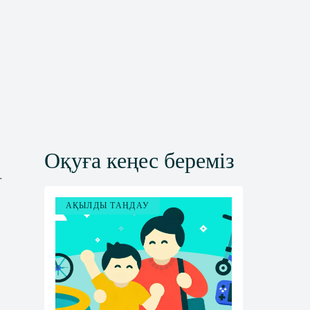
Оқуға кеңес береміз
.
АҚЫЛДЫ ТАҢДАУ