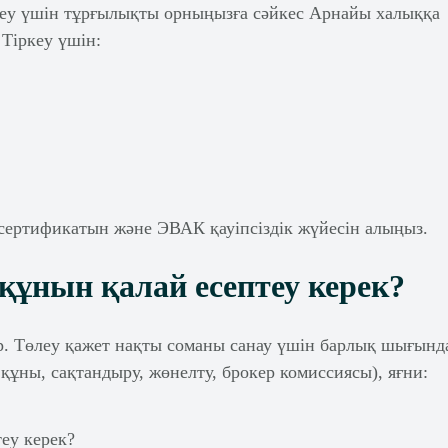
ркеу үшін тұрғылықты орныңызға сәйкес Арнайы халыққа
 Тіркеу үшін:
сертификатын және ЭВАК қауіпсіздік жүйесін алыңыз.
у құнын қалай есептеу керек?
бар. Төлеу қажет нақты соманы санау үшін барлық шығын
 құны, сақтандыру, жөнелту, брокер комиссиясы), яғни: