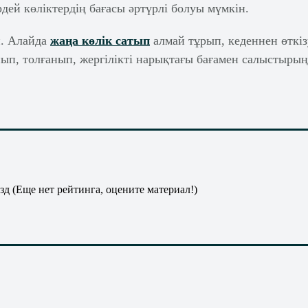
ей көліктердің бағасы әртүрлі болуы мүмкін.
н. Алайда
жаңа көлік сатып
алмай тұрып, кеденнен өткіз
ып, толғанып, жергілікті нарықтағы бағамен салыстырың
(Еще нет рейтинга, оцените материал!)