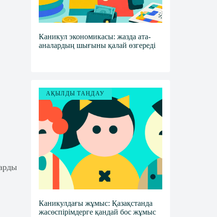
Каникул экономикасы: жазда ата-
аналардың шығыны қалай өзгереді
АҚЫЛДЫ ТАҢДАУ
дарды
Каникулдағы жұмыс: Қазақстанда
жасөспірімдерге қандай бос жұмыс