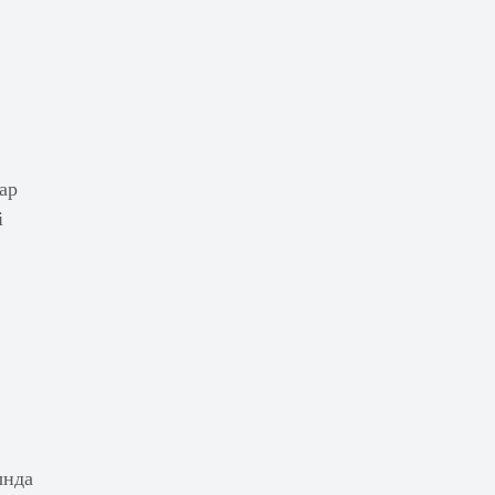
ар
і
ында