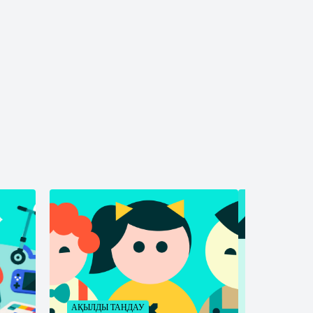
АҚЫЛДЫ ТАҢДАУ
ҚАУІПСІЗДІК