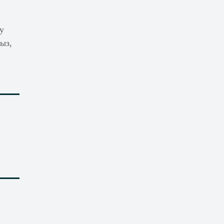
у
ыз,