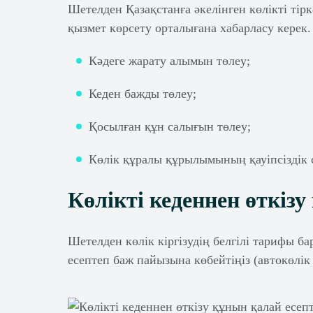
Шетелден Қазақстанға әкелінген көлікті ті
қызмет көрсету орталығана хабарласу керек.
Кәдеге жарату алымын төлеу;
Кеден бажды төлеу;
Қосылған құн салығын төлеу;
Көлік құралы құрылымының қауіпсіздік 
Көлікті кеденнен өткіз
Шетелден көлік кіргізудің белгілі тарифы 
есептеп баж пайызына көбейтіңіз (автокөлік