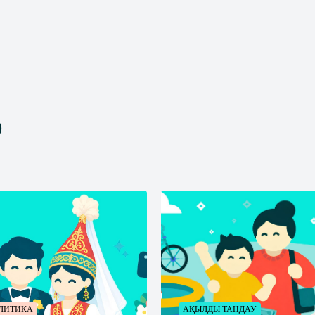
р
ЛИТИКА
АҚЫЛДЫ ТАҢДАУ