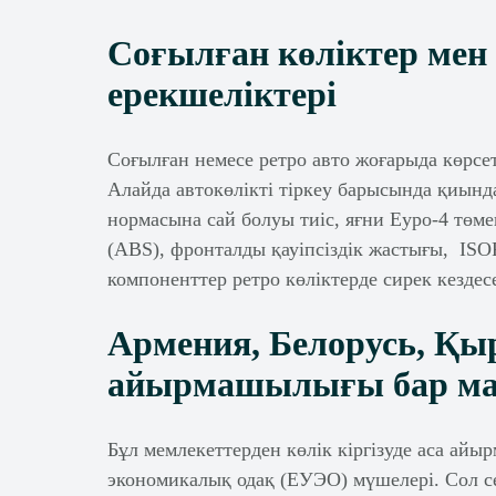
Соғылған көліктер мен 
ерекшеліктері
Соғылған немесе ретро авто жоғарыда көрсет
Алайда автокөлікті тіркеу барысында қиынд
нормасына сай болуы тиіс, яғни Еуро-4 төме
(ABS), фронталды қауіпсіздік жастығы, ISOF
компоненттер ретро көліктерде сирек кезде
Армения, Белорусь, Қыр
айырмашылығы бар м
Бұл мемлекеттерден көлік кіргізуде аса айы
экономикалық одақ (ЕУЭО) мүшелері. Сол себ