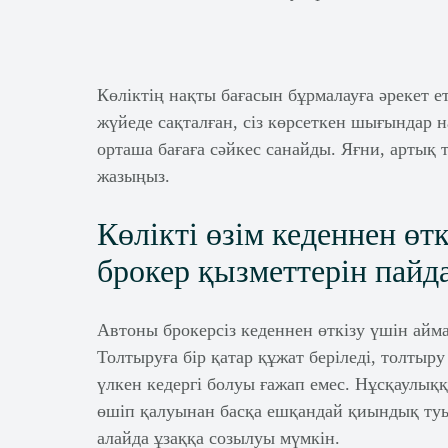
Көліктің нақты бағасын бұрмалауға әрекет е
жүйеде сақталған, сіз көрсеткен шығындар 
орташа бағаға сәйкес санайды. Яғни, артық 
жазыңыз.
Көлікті өзім кеденнен өтк
брокер қызметтерін пайд
Автоны брокерсіз кеденнен өткізу үшін айм
Толтыруға бір қатар құжат беріледі, толтыр
үлкен кедергі болуы ғажап емес. Нұсқаулыққа
өшіп қалуынан басқа ешқандай қиындық туынд
алайда ұзаққа созылуы мүмкін.