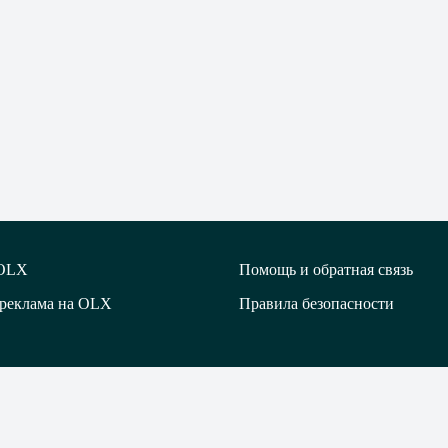
 OLX
Помощь и обратная связь
 реклама на OLX
Правила безопасности
 сайта OLX.kz
ТОО ОЭлИкс Групп (OLX Group) 2014-2026.