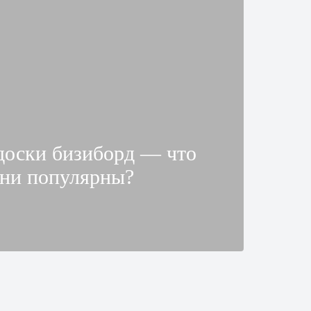
доски бизиборд — что
они популярны?