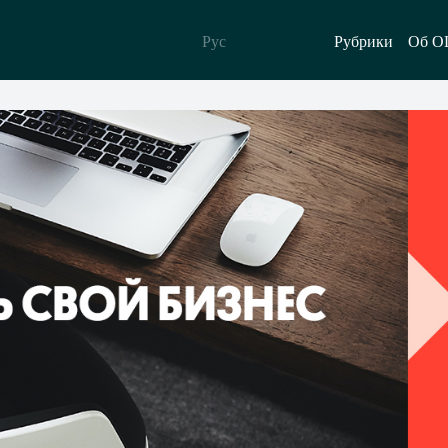
Рус
Рубрики
Об O