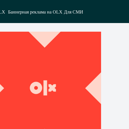
LX
Баннерная реклама на OLX
Для СМИ