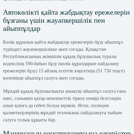
Автокөлікті қайта жабдықтау ережелерін
бұзғаны үшін жауапкершілік пен
айыппұлдар
Көлік құралын қайта жабдықтау ережелерін бұзу айыппұл
түріндегі жауапкершілікке әкеп соғады. Қазақстан
Республикасының әкімшілік құқық бұзушылық туралы
кодексінің 590-бабын бұзу (көлік құралдарын пайдалану
ережелерін бұзу) 15 айлық есептік көрсеткіш (51 750 теңге)
көлемінде айыппұл салуға әкеп соғады.
Мұндай құқық бұзушылықты анықтау айыппұл салуға ғана
емес, сонымен қатар мемлекеттік тіркеу нөмірі белгілерін
алып қоюға да себеп болуы мүмкін. Яғни, полиция
қызметкерлерінің мұндай техниканы пайдалануға тыйым
салуға толық құқығы бар.
Машинаның конструкциясына өзгерістер