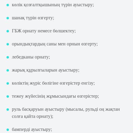
көлік қозғалтқышының түрін ауыстыру;
шанақ түрін өзгерту;
ГБЖ орнату немесе бөлшектеу;
орындықтардың саны мен орнын өзгерту;
лебедканы орнату;
жарық құрылғыларын ауыстыру;
көліктің жүріс бөлігіне өзгерістер енгізу;
тежеу жүйесінің жұмысындағы өзгерістер;
руль басқаруын ауыстыру (мысалы, рульді оң жақтан
солға қайта орнату);
бамперді ауыстыру;