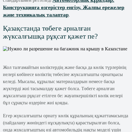
Автомоторлық құралдар.
стандартымен реттеледі
Конструкцияға өзгерістер енгізу. Жалпы ережелер
және техникалық талаптар
.
Қазақстанда төбеге арналған
жүксалғышқа рұқсат қажет пе?
Жол талғамайтын көліктердің және басқа да көлік түрлерінің
иелері көбінесе көліктің төбесіне жүксалғышты орнатқысы
келеді. Мысалы, құрылыс материалдарын немесе басқа
жүктерді жиі тасымалдау қажет болса. Төбеге арналған
жұксалғыш рұқсат етілген бе: жауапкершілікті көлік иелері
бұл сұрақты өздеріне жиі қояды.
Егер жүксалғышты орнату көлік құралының құжаттамасында
(пайдалану жөніндегі нұсқаулықта) қарастырылған болса,
онда жүксалғыштың өзі автомобильдің нақты моделі үшін