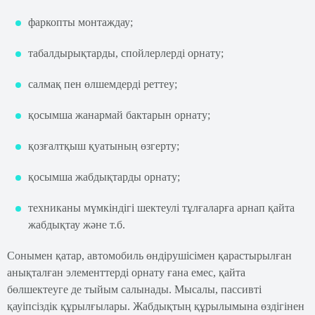
фаркопты монтаждау;
табалдырықтарды, спойлерлерді орнату;
салмақ пен өлшемдерді реттеу;
қосымша жанармай бактарын орнату;
қозғалтқыш қуатының өзгерту;
қосымша жабдықтарды орнату;
техниканы мүмкіндігі шектеулі тұлғаларға арнап қайта
жабдықтау және т.б.
Сонымен қатар, автомобиль өндірушісімен қарастырылған
анықталған элементтерді орнату ғана емес, қайта
бөлшектеуге де тыйым салынады. Мысалы, пассивті
қауіпсіздік құрылғылары. Жабдықтың құрылымына өздігінен