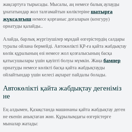
жақсартуға тырысады. Мысалы, аң немесе балық аулауды
шатырға
ұнататындар жол талғамайтын көліктеріне
жүксалғыш
немесе қорғаныс доғаларын (кенгуру)
орнатуды қалайды..
Алайда, барлық жүргізушілер мұндай өзгерістердің салдары
туралы ойлана бермейді. Автокөлікті ҚР-ға қайта жабдықтау
көлік құралының өзі немесе жол қозғалысының басқа
бампер
қатысушылары үшін қауіпті болуы мүмкін. Жаңа
орнатуды немесе көлікті басқа қайта жабдықтауды
ойлайтындар үшін келесі ақпарат пайдалы болады.
Автокөлікті қайта жабдықтау дегеніміз
не
Ең алдымен, Қазақстанда машинаны қайта жабдықтау деген
не екенін анықтаған жөн. Құрылымдағы өзгерістерге
мыналар жатады: