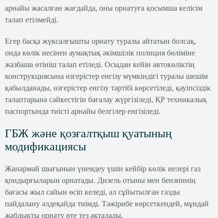
арнайы жасалған жағдайда, оны орнатуға қосымша келісім
талап етілмейді.
Егер басқа жүксалғышты орнату туралы айтатын болсақ,
онда көлік иесінен аумақтық әкімшілік полиция бөліміне
жазбаша өтініш талап етіледі. Осыдан кейін автокөліктің
конструкциясына өзгерістер енгізу мүмкіндігі туралы шешім
қабылданады, өзгерістер енгізу тәртібі көрсетіледі, қауіпсіздік
талаптарына сәйкестігін бағалау жүргізіледі, ҚР техникалық
паспортында тиісті арнайы белгілер енгізіледі.
ГБЖ және қозғалтқыш қуатының
модификациясы
Жанармай шығынын үнемдеу үшін кейбір көлік иелері газ
қондырғыларын орнатады. Дизель отыны мен бензиннің
бағасы жыл сайын өсіп келеді, ал сұйытылған газды
пайдалану әлдеқайда тиімді. Тәжірибе көрсеткендей, мұндай
жабдықты орнату өте тез ақталады.