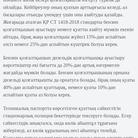
ойлайды. Кейбіреулер оның қуатын арттырғысы келеді, ал
басқалары отынды үнемдеу үшін оны азайтуды қалайды.
Жоғарыда аталған ҚР СТ 1418-2018 стандарты бензин
қозғалтқышын ауыстыру немесе қуатты азайту мүмкін екенін
айтады, бірақ жаңа қозғалтқыш жүйесі 15%-дан аспайтын
әлсіз немесе 25%-дан аспайтын күштірек болуы керек.
Бензин қозғалтқышын дизельдік қозғалтқышқа ауыстыру
көрсеткіштер екі бағытта да 20%-дан артық өзгермеген
жағдайда мүмкін болады. Бензин қозғалтқышының орнына
дизельді қозғалтқышты да орнатуға болады, бірақ оның қуаты
40%-дан аспайтын қуаттырақ, немесе қуаты 10%-дан
аспайтын қуаты аз болуы керек.
Техникалық паспортта көрсетілген қуаттың сәйкестігін
стационарлық полиция бекеттерінде тексеруге болады. Егер
сәйкессіздік анықталса, онда көлік айыппұл тұрағына
жіберіледі, ал көлік құралының иесі айыппұл төлейді.
Қозғалтқыштың көлемі мен қуатын заңды түрде өзгерту үшін