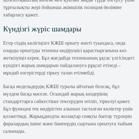
тұрғылықты жері бойынша әкімшілік полиция бөліміне
хабарласу қажет.
Күндізгі жүріс шамдары
Егер сіздің көлігіңізге КЖШ орнату ниеті туындаса, онда
оларды орнатуды техника өндірушісі қарастырғанына көз
жеткізуіңіз керек. Бұл жағдайда техниканың ұқсас үлгісіндегі
күндізгі жарық шамдарын пайдалануға рұқсат етіледі –
мұндай өзгерістерді тіркеу талап етілмейді.
Басқа модельдердің КЖШ туралы айтатын болсақ, бұл
мүлдем басқа мәселе. Осындай жарық көздерінің
стандарттарға сәйкестікке тексеруден өтіліп, тіркелуі қажет.
Бұл функция тек өндірістен алынып тасталған көліктер үшін
қолжетімді. Жарықдиодты жолақтар сияқты баптау түрлерін
фаралардың ішіне және бампердің сыртына орнатуға тыйым
салынады.