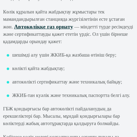
Көлік құралын қайта жабдықтау жұмыстары тек
мамандандырылған станцияда жүргізілетінін есте ұстаған
Автокөлікке газ орнату
жөн.
— міндетті түрде ресімдеуді
және сертификаттауды қажет ететін үрдіс. Ол үшін бірнеше
қадамдарды орындау қажет:
шешімді алу үшін ЖКИБ-қа жазбаша өтініш беру;
көлікті қайта жабдықтау;
автокөлікті сертификаттау және техникалық байқау;
ЖКИБ-тан куәлік және техникалық паспортта белгі алу.
ГБЖ қондырғысы бар автокөлікті пайдаланудың да
ерекшеліктері бар. Мысалы, мұндай қондырғылары бар
көліктерді жабық автотұрақтарда қалдыруға болмайды.
Көбінесе көлік иелері қозғалтқышты өзгерту туралы да