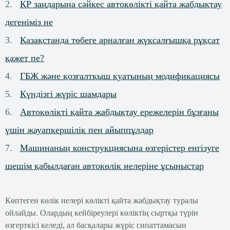
ҚР заңдарына сәйкес автокөлікті қайта жабдықтау
дегеніміз не
Қазақстанда төбеге арналған жүксалғышқа рұқсат
қажет пе?
ГБЖ және қозғалтқыш қуатының модификациясы
Күндізгі жүріс шамдары
Автокөлікті қайта жабдықтау ережелерін бұзғаны
үшін жауапкершілік пен айыппұлдар
Машинаның конструкциясына өзгерістер енгізуге
шешім қабылдаған автокөлік иелеріне ұсыныстар
Көптеген көлік иелері көлікті қайта жабдықтау туралы
ойлайды. Олардың кейбіреулері көліктің сыртқы түрін
өзгерткісі келеді, ал басқалары жүріс сипаттамасын