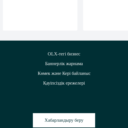
OLX-тегі бизнес
Баннерлік жарнама
Көмек және Кері байланыс
Қауіпсіздік ережелері
Хабарландыру беру