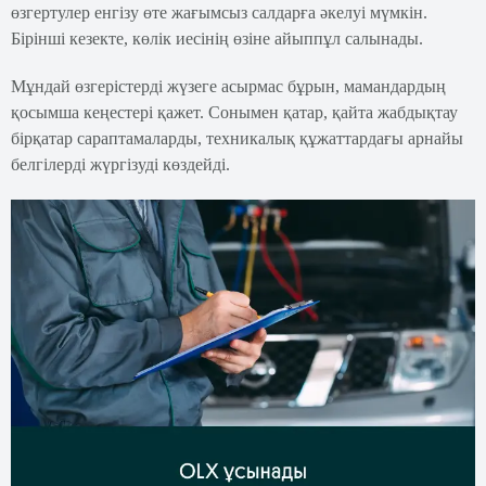
өзгертулер енгізу өте жағымсыз салдарға әкелуі мүмкін.
Бірінші кезекте, көлік иесінің өзіне айыппұл салынады.
Мұндай өзгерістерді жүзеге асырмас бұрын, мамандардың
қосымша кеңестері қажет. Сонымен қатар, қайта жабдықтау
бірқатар сараптамаларды, техникалық құжаттардағы арнайы
белгілерді жүргізуді көздейді.