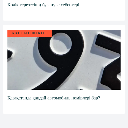
Көлік терезесінің булануы: себептері
АВТО БӨЛШЕКТЕР
Қазақстанда қандай автомобиль нөмірлері бар?