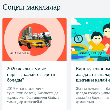
Соңғы мақалалар
АНАЛИТИКА
АҚЫЛДЫ ТАҢДАУ
2020 жылы жұмыс
Каникул эконом
нарығы қалай өзгеретін
жазда ата-анал
болады?
шығыны қалай ө
2019 жылғы мәліметке
Жазғы демалыс – б
сүйенетін болсақ, Қазақстанда
далада көбірек уақыт
жұмыс көп болғанымен білікті
саяжайға барып, ла
мамандар жетіспейді…
демалатын…