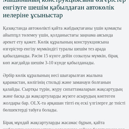
енгізуге шешім қабылдаған автокөлік
иелеріне ұсыныстар
Қазақстанда автокөлікті қайта жабдықтағаны үшін қомақты
айыппұл төлемеу үшін, қолданыстағы заңнама аясында
әрекет ету қажет. Көлік құралының конструкциясына
өзгерістер енгізу мүмкіндігі туралы шешім тез арада
қабылданады. Рәсім 15 күнге дейін созылуы мүмкін, бірақ
көп жағдайда шешім 3-10 күнде қабылданады.
Әрбір көлік құралының иесі шығарылған жылына
қарамастан, көлігінің стильді және заманауи болғанын
қалайды. Сыртқы түрін, жүру сипаттамаларын жақсартудың
және басқа да жақсартуларды жүзеге асырудың көптеген
жолдары бар. OLX-та әрқашан тіпті ең ескі үлгілерге де тиісті
бөлшектерді табуға болады.
Бірақ мұндай жақсартуларды жасамас бұрын, қайта