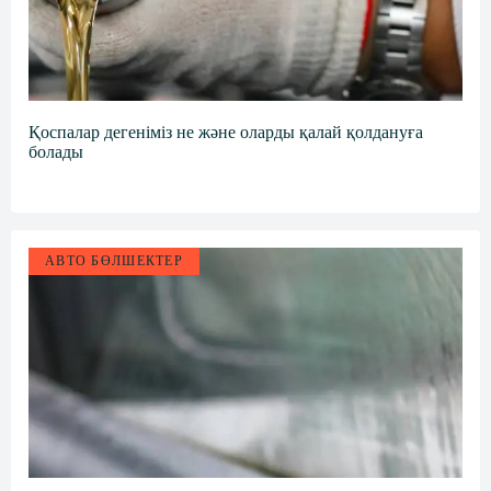
k
i
Қоспалар дегеніміз не және оларды қалай қолдануға
болады
АВТО БӨЛШЕКТЕР