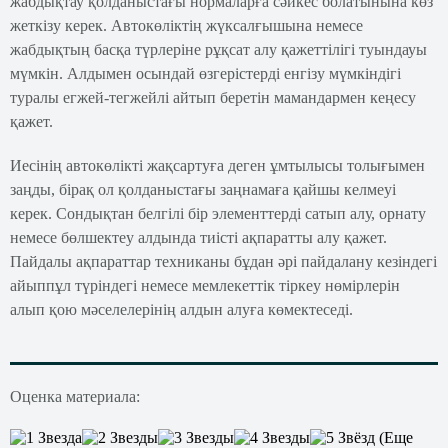
жабдықтау қолданыстағы нормаларға сәйкес болатынына көз
жеткізу керек. Автокөліктің жүксалғышына немесе
жабдықтың басқа түрлеріне рұқсат алу қажеттілігі туындауы
мүмкін. Алдымен осындай өзгерістерді енгізу мүмкіндігі
туралы егжей-тегжейлі айтып беретін мамандармен кеңесу
қажет.
Иесінің автокөлікті жақсартуға деген ұмтылысы толығымен
заңды, бірақ ол қолданыстағы заңнамаға қайшы келмеуі
керек. Сондықтан белгілі бір элементтерді сатып алу, орнату
немесе бөлшектеу алдында тиісті ақпаратты алу қажет.
Пайдалы ақпараттар техниканы бұдан әрі пайдалану кезіндегі
айыппұл түріндегі немесе мемлекеттік тіркеу нөмірлерін
алып қою мәселелерінің алдын алуға көмектеседі.
Оценка материала:
(Еще