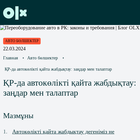
АВТО БӨЛШЕКТЕР
22.03.2024
Главная
•
Авто бөлшектер
•
ҚР-да автокөлікті қайта жабдықтау: заңдар мен талаптар
ҚР-да автокөлікті қайта жабдықтау:
заңдар мен талаптар
Мазмұны
Автокөлікті қайта жабдықтау дегеніміз не