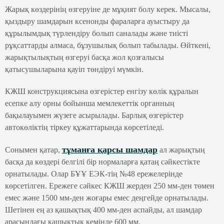
Жарық көздерінің өзгеруіне де мұқият болу керек. Мысалы,
қыздыру шамдарын ксенонды фараларға ауыстыру да
құрылымдық түрлендіру болып саналады және тиісті
рұқсаттарды алмаса, бұзушылық болып табылады. Өйткені,
жарықтылықтың өзгеруі басқа жол қозғалысы
қатысушыларына қауіп төндіруі мүмкін.
КЖШ конструкциясына өзгерістер енгізу көлік құралын
есепке алу орны бойынша мемлекеттік органның
бақылауымен жүзеге асырылады. Барлық өзгерістер
автокөліктің тіркеу құжаттарында көрсетіледі.
тұманға қарсы шамдар
Сонымен қатар,
ал жарықтың
басқа да көздері белгілі бір нормаларға қатаң сәйкестікте
орнатылады. Олар БҰҰ ЕЭК-тің №48 ережелерінде
көрсетілген. Ережеге сәйкес КЖШ жерден 250 мм-ден төмен
емес және 1500 мм-ден жоғары емес деңгейде орнатылады.
Шетінен ең аз қашықтық 400 мм-ден аспайды, ал шамдар
арасындағы қашықтық кемінде 600 мм.