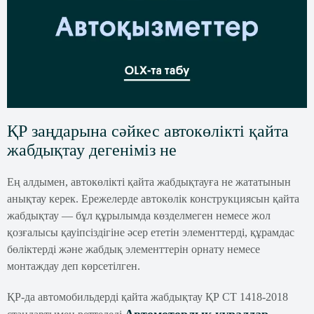
ҚР заңдарына сәйкес автокөлікті қайта
жабдықтау дегеніміз не
Ең алдымен, автокөлікті қайта жабдықтауға не жататынын
анықтау керек. Ережелерде автокөлік конструкциясын қайта
жабдықтау — бұл құрылымда көзделмеген немесе жол
қозғалысы қауіпсіздігіне әсер ететін элементтерді, құрамдас
бөліктерді және жабдық элементтерін орнату немесе
монтаждау деп көрсетілген.
ҚР-да автомобильдерді қайта жабдықтау ҚР СТ 1418-2018