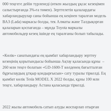
000 теңгеге дейін түрленеді (өткен жылдың ұқсас кезеңімен
салыстырғанда 3%-ға төмен). Зерттелетін қалалардағы
хабарландырулар саны бойынша ең кеңінен таралған модель
ВАЗ (Lada) маркасы болды, тек Алматы және Талдықорған
қалаларын қоспағанда – мұнда Toyota маркалы
автомобильдер кезең ішінде ең таралғаны болып табылады.
«Көлік» санатындағы ең қымбат хабарландыру зерттеу
кезеңінің қорытындысы бойынша Ақтау қаласында құны –
260 млн теңге болатын «GD-1600-T көлденең бағытталған
бұрғылаудың ұтқыр қондырғысын» сату туралы тіркелді. Ең
қымбат көлік Tesla MODEL X 2022 болды, құны 100 млн
теңге, хабарландыру Астана қаласында тіркелді.
2022 жылы автомобиль сатып алуды жоспарлап отырған