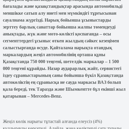
бағалады және қазақстандықтар арасында автомобильді
меншікке сатып алу ниеті мен мүмкіндігі тұрғысынан
сауалнама жүргізді. Нарық бойынша ұсыныстарды
зерттеу барлық санаттар бойынша жалпы төмендеуді
анықтады, жүк және мото-көлікті қоспағанда – осы
сегменттердегі ұсыныс өткен жылдың сәйкес кезеңімен
салыстырғанда өсуде. Қайталама нарықта отандық
маркалардың жеңіл автомобилінің орташа құны
Қазақстанда 750 000 теңгені, шетелдік маркалар – 1 500
000 теңгені құрайды. Назар аударарлық жайт, сервистегі
іздеу сұраныстарының саны бойынша бүкіл Қазақстанда
автокөліктің ең сұранысқа ие сауда маркасы ВАЗ болып
қала береді, тек Таразда және Шымкентте бұл екінші жыл
қатарынан – Mercedes-Benz.
Жеңіл көлік нарығы тұтастай алғанда елеусіз (4%)
құлдырауды көрсетеді. Алайда, жаңа көліктерді сату туралы