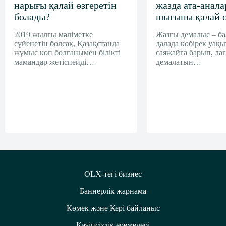
нарығы қалай өзгеретін
жазда ата-анал
болады?
шығыны қалай ө
2019 жылғы мәліметке
Жазғы демалыс – б
сүйенетін болсақ, Қазақстанда
далада көбірек уақыт
жұмыс көп болғанымен білікті
саяжайға барып, ла
мамандар жетіспейді…
демалатын…
OLX-тегі бизнес
Баннерлік жарнама
Көмек және Кері байланыс
Қауіпсіздік ережелері