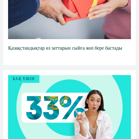
n
i
k
i
Қазақстандықтар өз заттарын сыйға жиі бере бастады
БАҚ ҮШІН