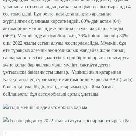
ұсыныстар өткен жылдың сәйкес кезеңімен салыстырғанда 4
есе төмендеді. Бұл ретте, қазақстандықтар арасында
жүргізілген сауалнама көрсеткендей, 60%-дан астам (64)
автомобиль меншігінде және оны сатуды жоспарламайды
(56%). Меншігінде автомобиль жоқ 36% ішіндегілердің 80%
оны 2022 жылы сатып алуды жоспарламайды. Мүмкін, бұл
өте тұрақсыз әлемдік экономикалық жағдайға және соның
салдарынан негізгі қажеттіліктерді бірінші орынға шығаруға
және қолда бар жылжымалы мүлікті сақтауға деген
ұмтылысқа байланысты шығар. Үшінші жыл қатарынан
Қазақстанда ең сұранысқа ие автомобиль маркасы ВАЗ (Lada)
болып қалуда, біздің отандастарымыз қолайлы бағаға
байланысты бұл автомобильді артық ұнатады.