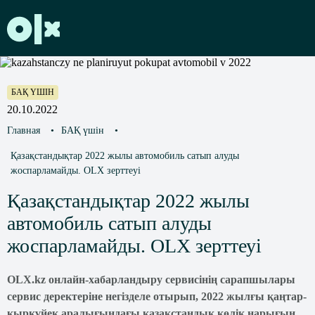
БАҚ ҮШІН
20.10.2022
Главная
•
БАҚ үшін
•
Қазақстандықтар 2022 жылы автомобиль сатып алуды
жоспарламайды. OLX зерттеуі
Қазақстандықтар 2022 жылы
автомобиль сатып алуды
жоспарламайды. OLX зерттеуі
OLX.kz онлайн-хабарландыру сервисінің сарапшылары
сервис деректеріне негізделе отырып, 2022 жылғы қаңтар-
қыркүйек аралығындағы қазақстандық көлік нарығын