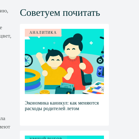
Советуем почитать
нию,
е
АНАЛИТИКА
цвет,
Экономика каникул: как меняются
расходы родителей летом
ала
меют