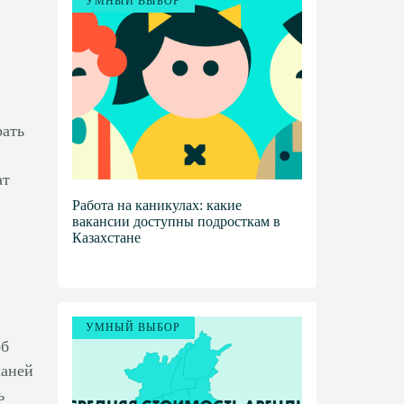
УМНЫЙ ВЫБОР
рать
ат
Работа на каникулах: какие
вакансии доступны подросткам в
Казахстане
УМНЫЙ ВЫБОР
об
каней
ь