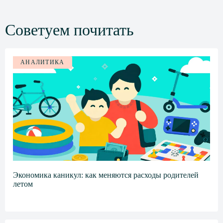
c
n
i
e
o
t
Советуем почитать
b
k
t
o
l
e
o
a
r
АНАЛИТИКА
k
s
s
n
i
k
i
Экономика каникул: как меняются расходы родителей
летом