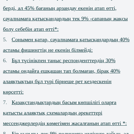
берді, ал 45% бағаның арзандау екенін атап өтті,
сауалнамаға қатысқандардың тек 9% -сапаның жақсы
болу себебін атап өтті*:
Сонымен қатар, сауалнамаға қатысқандардың 40%
астамы фишингтің не екенін білмейді:
Бұл түсінікпен таныс респонденттердің 30%
астамы ондайға ешқашан тап болмаған, бірақ 40%
алаяқтықтың бұл түрі бірнеше рет кездескенін
көрсетті:
Қазақстандықтардың басым көпшілігі оларға
қатысты алаяқтық схемалардың әрекеттері
мессенджерлердің көмегімен жасалғанын атап өтті *:
Бір қызығы, тек 9% полицияға жүгінуге дайын, ал