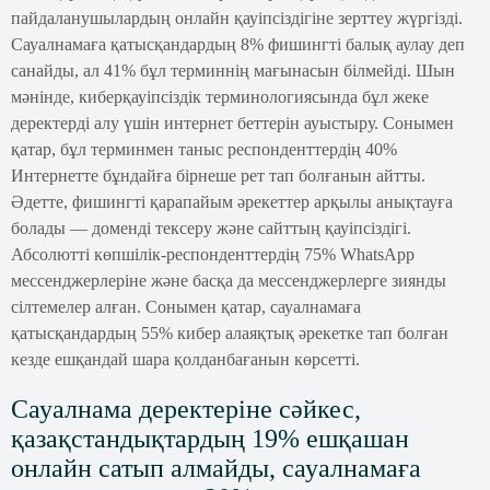
пайдаланушылардың онлайн қауіпсіздігіне зерттеу жүргізді.
Сауалнамаға қатысқандардың 8% фишингті балық аулау деп
санайды, ал 41% бұл терминнің мағынасын білмейді. Шын
мәнінде, киберқауіпсіздік терминологиясында бұл жеке
деректерді алу үшін интернет беттерін ауыстыру. Сонымен
қатар, бұл терминмен таныс респонденттердің 40%
Интернетте бұндайға бірнеше рет тап болғанын айтты.
Әдетте, фишингті қарапайым әрекеттер арқылы анықтауға
болады — доменді тексеру және сайттың қауіпсіздігі.
Абсолютті көпшілік-респонденттердің 75% WhatsApp
мессенджерлеріне және басқа да мессенджерлерге зиянды
сілтемелер алған. Сонымен қатар, сауалнамаға
қатысқандардың 55% кибер алаяқтық әрекетке тап болған
кезде ешқандай шара қолданбағанын көрсетті.
Сауалнама деректеріне сәйкес,
қазақстандықтардың 19% ешқашан
онлайн сатып алмайды, сауалнамаға