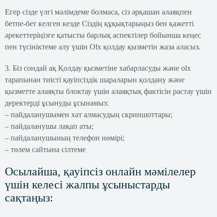
Егер сізде үлгі мәлімдеме болмаса, сіз әрқашан алаяқпен
бетпе-бет келген кезде Сіздің құқықтарыңыз бен қажетті
әрекеттеріңізге қатысты барлық аспектілер бойынша кеңес
пен түсініктеме алу үшін Olx қолдау қызметін жаза аласыз.
3. Біз сондай ақ Қолдау қызметіне хабарласуды және olx
тарапынан тиісті қауіпсіздік шараларын қолдану және
қызметте алаяқты блоктау үшін алаяқтық фактісін растау үшін
деректерді ұсынуды ұсынамыз:
– пайдаланушымен хат алмасудың скриншоттары;
– пайдаланушы лақап аты;
– пайдаланушының телефон нөмірі;
– төлем сайтына сілтеме
Осылайша, қауіпсіз онлайн мәмілелер
үшін келесі жалпы ұсыныстарды
сақтаңыз: