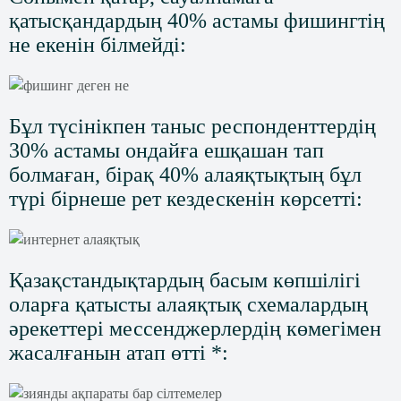
қатысқандардың 40% астамы фишингтің
не екенін білмейді:
Бұл түсінікпен таныс респонденттердің
30% астамы ондайға ешқашан тап
болмаған, бірақ 40% алаяқтықтың бұл
түрі бірнеше рет кездескенін көрсетті:
Қазақстандықтардың басым көпшілігі
оларға қатысты алаяқтық схемалардың
әрекеттері мессенджерлердің көмегімен
жасалғанын атап өтті *: