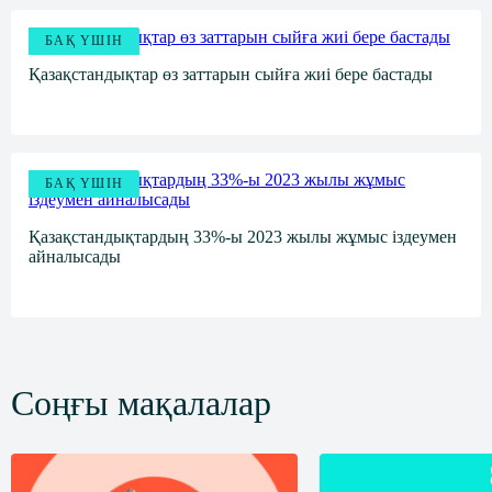
k
i
БАҚ ҮШІН
Қазақстандықтар өз заттарын сыйға жиі бере бастады
БАҚ ҮШІН
Қазақстандықтардың 33%-ы 2023 жылы жұмыс іздеумен
айналысады
Соңғы мақалалар