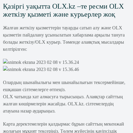
Қазіргі уақытта OLX.kz –те ресми OLX
жеткізу қызметі және курьерлер жоқ
Жалған жеткізу қызметтерін тауарды сатып алу және OLX
қызметін пайдалану ұсынылатын хабарлама арқылы тануға
болады жеткізу/OLX курьер. Төменде алаяқтық мысалдары
келтірілген:
Олардың шынайылығы мен шынайылығын тексермейінше,
ешқашан сілтемелерге өтпеңіз.
OLX чатында хат алмасуға тырысыңыз. Алаяқтар сайттың
жалған көшірмелерін жасайды. OLX.kz. сілтемелердің
атауына назар аударыңыз.
Карта деректемелерін қалдырмас бұрын сайттың мекенжай
жолағын мұқият тексеріңіз. Төлем жүйесінің қауіпсіздік