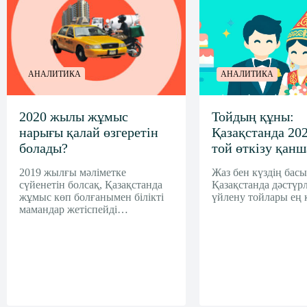
АНАЛИТИКА
АНАЛИТИКА
2020 жылы жұмыс
Тойдың құны:
нарығы қалай өзгеретін
Қазақстанда 20
болады?
той өткізу қанш
2019 жылғы мәліметке
Жаз бен күздің басы
сүйенетін болсақ, Қазақстанда
Қазақстанда дәстүрл
жұмыс көп болғанымен білікті
үйлену тойлары ең 
мамандар жетіспейді…