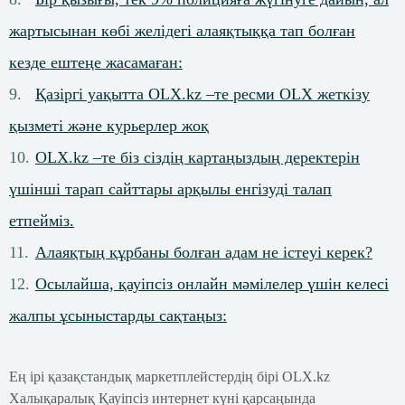
жартысынан көбі желідегі алаяқтыққа тап болған
кезде ештеңе жасамаған:
Қазіргі уақытта OLX.kz –те ресми OLX жеткізу
қызметі және курьерлер жоқ
OLX.kz –те біз сіздің картаңыздың деректерін
үшінші тарап сайттары арқылы енгізуді талап
етпейміз.
Алаяқтың құрбаны болған адам не істеуі керек?
Осылайша, қауіпсіз онлайн мәмілелер үшін келесі
жалпы ұсыныстарды сақтаңыз:
Ең ірі қазақстандық маркетплейстердің бірі OLX.kz
Халықаралық Қауіпсіз интернет күні қарсаңында