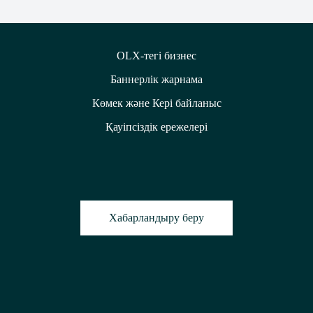
OLX-тегі бизнес
Баннерлік жарнама
Көмек және Кері байланыс
Қауіпсіздік ережелері
Хабарландыру беру