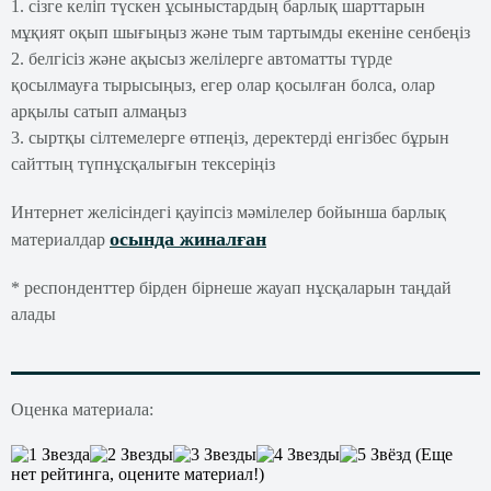
1. сізге келіп түскен ұсыныстардың барлық шарттарын
мұқият оқып шығыңыз және тым тартымды екеніне сенбеңіз
2. белгісіз және ақысыз желілерге автоматты түрде
қосылмауға тырысыңыз, егер олар қосылған болса, олар
арқылы сатып алмаңыз
3. сыртқы сілтемелерге өтпеңіз, деректерді енгізбес бұрын
сайттың түпнұсқалығын тексеріңіз
Интернет желісіндегі қауіпсіз мәмілелер бойынша барлық
осында жиналған
материалдар
* респонденттер бірден бірнеше жауап нұсқаларын таңдай
алады
Оценка материала:
(Еще
нет рейтинга, оцените материал!)