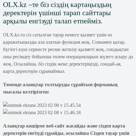
OLX.kz –те біз сіздің картаңыздың
деректерін үшінші тарап сайттары
арқылы енгізуді талап етпейміз.
OLX.kz-та сіз сатылған тауар немесе қызмет үшін өз
қаражатыңызды ала алатын функция жоқ. Сонымен қатар,
бүгінгі күні сервисте ресми жеткізу қызметі жоқ, сондықтан
оны ресімдеу бойынша төлем операцияларын жүзеге асыру да
жоқ. Осылайша, біз сіздің жеке деректеріңізді, сондай-ақ
карта деректерін сұрамаймыз.
Төменде алаяқтар толтыруды сұрайтын форманың
мысалы келтірілген:
Алаяқтар көшірме веб-сайт жасайды және сізден карта
деректерін енгізуді сұрайды, осылайша Сізден тауар үшін