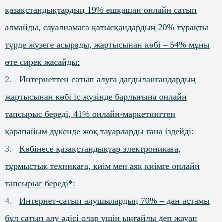
қазақстандықтардың 19% ешқашан онлайн сатып
алмайды, сауалнамаға қатысқандардың 20% тұрақты
түрде жүзеге асырады, жартысынан көбі – 54% мұны
өте сирек жасайды:
Интернеттен сатып алуға дағдыланғандардың
жартысынан көбі іс жүзінде барлығына онлайн
тапсырыс береді, 41% онлайн-маркетингтен
қарапайым дүкенде жоқ тауарларды ғана іздейді:
Көбінесе қазақстандықтар электроникаға,
тұрмыстық техникаға, киім мен аяқ киімге онлайн
тапсырыс береді*:
Интернет-сатып алушылардың 70% – дан астамы
бұл сатып алу әдісі олар үшін ыңғайлы деп жауап