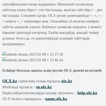
сертификатына назар аударыңыз. Мекенжай жолағында
сайттың атауы https:// -тен басталады, жалған сайт http:// – ден
басталады. Сонымен қатар, OLX ресми домендерінде » -«, » –
» немесе «_» таңбалары жоқ. Осылайша сіз жалған көшірме
сайтты анықтай аласыз. Көбінесе алаяқтар атаудағы 1 немесе
бірнеше әріптерді өзгертеді. Ешбір жағдайда, қандай тиімді
ұсыныс болса да, өз деректеріңізді осындай сайттарда
қалдырмаңыз.
Есіңізде болсын, нақты және ресми OLX домені келесідей:
OLX.kz
olx.kz
сервисінің толық нұсқасы
m.olx.kz
Мобильді нұсқасы –
help.olx.kz
біздің пайдаланушыларды қолдау орталығы –
name.olx.kz
OLX бизнес-парақшасы –