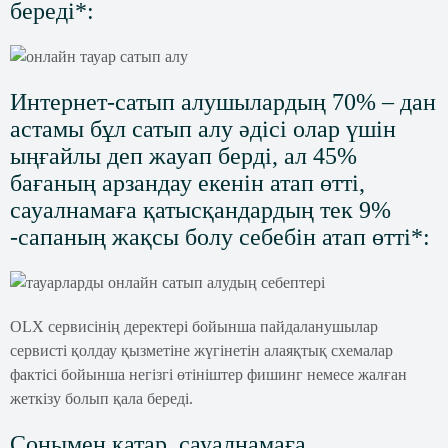
береді*:
Интернет-сатып алушылардың 70% – дан
астамы бұл сатып алу әдісі олар үшін
ыңғайлы деп жауап берді, ал 45%
бағаның арзандау екенін атап өтті,
сауалнамаға қатысқандардың тек 9%
-сапаның жақсы болу себебін атап өтті*:
OLX сервисінің деректері бойынша пайдаланушылар
сервисті қолдау қызметіне жүгінетін алаяқтық схемалар
фактісі бойынша негізгі өтініштер фишинг немесе жалған
жеткізу болып қала береді.
Сонымен қатар, сауалнамаға