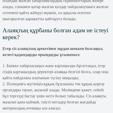
осындай жалған хабарламалардың скриншоттарын жібере
алады, сонымен қатар жалған қолдау пайдаланушыға жалған
сілтемені қайта жіберуі мүмкін, ол арқылы есептен
шығарылған қаражатты қайтаруға болады.
Алаяқтың құрбаны болған адам не істеуі
керек?
Егер сіз алаяқтың әрекетінен зардап шеккен болсаңыз,
келесі қадамдарды орындауды ұсынамыз:
1. Банкке хабарласыңыз және картаңызды бұғаттаңыз, егер
сіздің картаңыздың деректері алаяққа белгілі болса, олар оны
қайта пайдалана алатынын түсіну маңызды;
2. Полицияға жүгініңіз-құқық бұзушыны тек құқық қорғау
органдары тауып, жазалай алады. Мәлімдеме қажет, себебі
бұл тергеуді бастау үшін негіз болып табылады. Сіз алаяқты
жазалап қана қоймай, тиісті негіздер болған жағдайда
материалдық өтемақы ала аласыз.