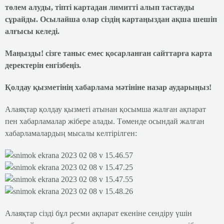
төлем алуды, тіпті картадан лимитті алып тастауды
сұрайды. Осылайша олар сіздің картаңыздан ақша шешіп
алғысы келеді.
Маңызды! сізге таныс емес қосарланған сайттарға карта
деректерін енгізбеңіз.
Қолдау қызметінің хабарлама мәтініне назар аударыңыз!
Алаяқтар қолдау қызметі атынан қосымша жалған ақпарат
пен хабарламалар жібере алады. Төменде осындай жалған
хабарламалардың мысалы келтірілген:
Алаяқтар сізді бұл ресми ақпарат екеніне сендіру үшін