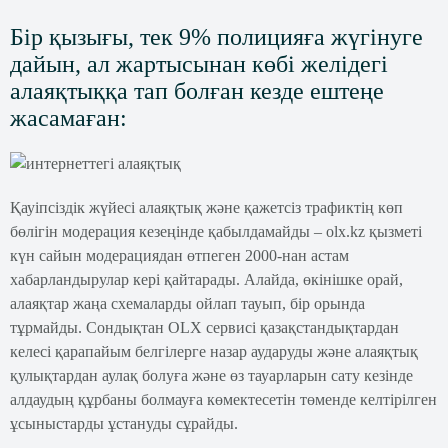
Бір қызығы, тек 9% полицияға жүгінуге
дайын, ал жартысынан көбі желідегі
алаяқтыққа тап болған кезде ештеңе
жасамаған:
Қауіпсіздік жүйесі алаяқтық және қажетсіз трафиктің көп
бөлігін модерация кезеңінде қабылдамайды – olx.kz қызметі
күн сайын модерациядан өтпеген 2000-нан астам
хабарландырулар кері қайтарады. Алайда, өкінішке орай,
алаяқтар жаңа схемаларды ойлап тауып, бір орында
тұрмайды. Сондықтан OLX сервисі қазақстандықтардан
келесі қарапайым белгілерге назар аударуды және алаяқтық
қулықтардан аулақ болуға және өз тауарларын сату кезінде
алдаудың құрбаны болмауға көмектесетін төменде келтірілген
ұсыныстарды ұстануды сұрайды.