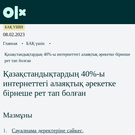
БАҚ ҮШІН
08.02.2023
Главная
•
БАҚ үшін
•
Қазақстандықтардың 40%-ы интернеттегі алаяқтық әрекетке бірнеше
рет тап болған
Қазақстандықтардың 40%-ы
интернеттегі алаяқтық әрекетке
бірнеше рет тап болған
Мазмұны
Сауалнама деректеріне сәйкес,