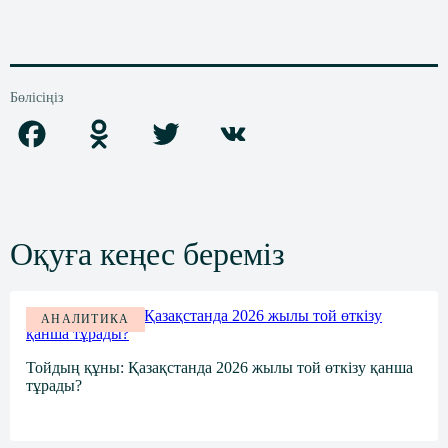
Бөлісіңіз
F
O
T
V
a
d
w
K
c
n
i
e
o
t
Оқуға кеңес береміз
b
k
t
o
l
e
o
a
r
АНАЛИТИКА
k
s
Тойдың құны: Қазақстанда 2026 жылы той өткізу қанша
s
тұрады?
n
i